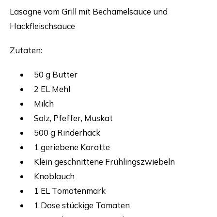
Lasagne vom Grill mit Bechamelsauce und
Hackfleischsauce
Zutaten:
50 g Butter
2 EL Mehl
Milch
Salz, Pfeffer, Muskat
500 g Rinderhack
1 geriebene Karotte
Klein geschnittene Frühlingszwiebeln
Knoblauch
1 EL Tomatenmark
1 Dose stückige Tomaten