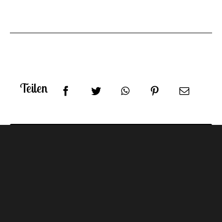
Teilen
Zubereitung
Vorbereitung: ca. 8 h mit Wartezeit
Koch-/Grillzeit: ca. 45 Minuten