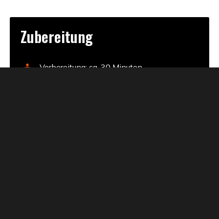
Zubereitung
Vorbereitung: ca. 30 Minuten
Koch-/Grillzeit: ca. 15 Minuten
Zutaten
Knuspriger Hähnchen Burger:
Hähnchenschnitzel
Panierstraße (Mehl, Ei, Paniermehl)
Mayonnaise